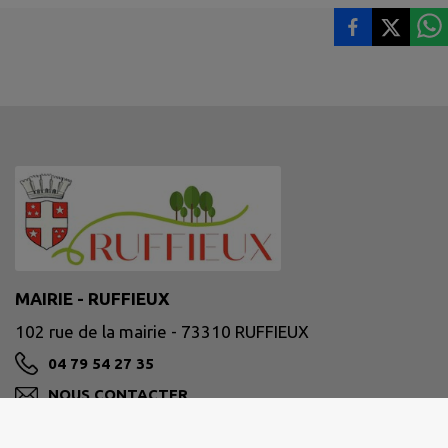
MAIRIE - RUFFIEUX
102 rue de la mairie - 73310 RUFFIEUX
04 79 54 27 35
NOUS CONTACTER
M'Y RENDRE