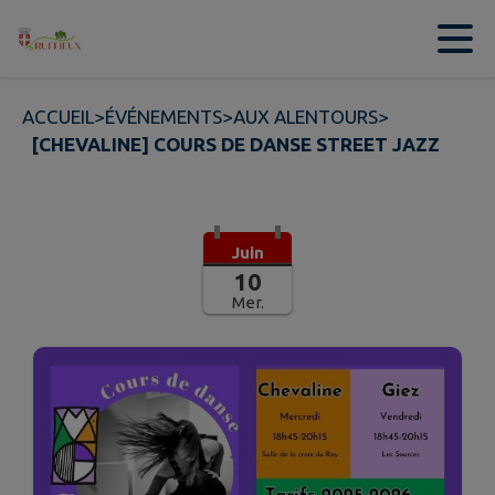
Contenu
Menu
Recherche
Pied de page
ACCUEIL
>
ÉVÉNEMENTS
>
AUX ALENTOURS
>
[CHEVALINE] COURS DE DANSE STREET JAZZ
Juin
10
Mer.