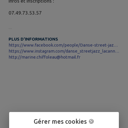
Infos et inscriptions :
07.49.73.53.57
PLUS D'INFORMATIONS
https://www.facebook.com/people/Danse-street-jazz-par-Marine/61565937134352/
https://www.instagram.com/danse_streetjazz_lacannecy/
http://marine.chiffoleau@hotmail.fr
Gérer mes cookies 🍪