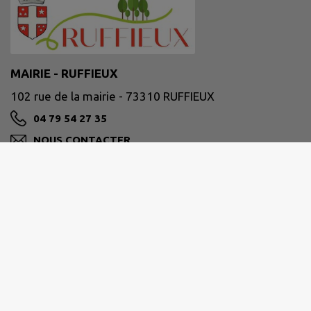
MAIRIE - RUFFIEUX
102 rue de la mairie - 73310 RUFFIEUX
04 79 54 27 35
NOUS CONTACTER
M'Y RENDRE
www.ruffieux73.fr