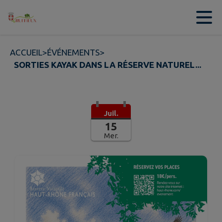
Contenu
Menu
Recherche
Pied de page
ACCUEIL
>
ÉVÉNEMENTS
>
SORTIES KAYAK DANS LA RÉSERVE NATUREL...
Juil.
15
Mer.