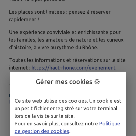
Les places sont limitées : pensez à réserver
rapidement !
Une expérience conviviale et enrichissante pour
les familles, les amateurs de nature et les curieux
d’histoire, à vivre au rythme du Rhône.
Toutes les informations et réservations sur le site
internet :
https://haut-rhone.com/evenement
Gérer mes cookies 🍪
PLUS D'INFORMATIONS
Ce site web utilise des cookies. Un cookie est
https://haut-rhone.com/evenement
un petit fichier enregistré sur votre terminal
lors de la visite sur le site.
Pour en savoir plus, consultez notre
Politique
de gestion des cookies
.