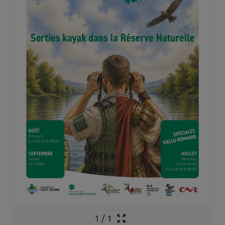
1
/
1