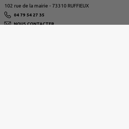
102 rue de la mairie - 73310 RUFFIEUX
04 79 54 27 35
NOUS CONTACTER
M'Y RENDRE
www.ruffieux73.fr
SIVS DE CHAUTAGNE
172b, rue de Jérusalem ZA Saumont, 73310 Ruffieux