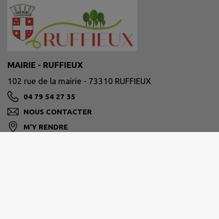
MAIRIE - RUFFIEUX
102 rue de la mairie - 73310 RUFFIEUX
04 79 54 27 35
NOUS CONTACTER
M'Y RENDRE
www.ruffieux73.fr