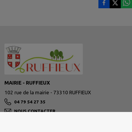
MAIRIE - RUFFIEUX
102 rue de la mairie - 73310 RUFFIEUX
04 79 54 27 35
NOUS CONTACTER
M'Y RENDRE
www.ruffieux73.fr