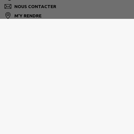
NOUS CONTACTER
M'Y RENDRE
www.ruffieux73.fr
SIVS DE CHAUTAGNE
172b, rue de Jérusalem ZA Saumont, 73310 Ruffieux
+33 4 79 54 51 08
M'Y RENDRE